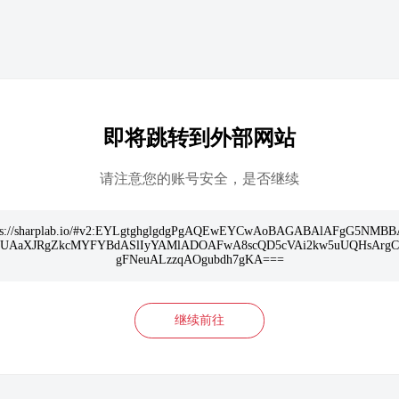
即将跳转到外部网站
请注意您的账号安全，是否继续
ps://sharplab.io/#v2:EYLgtghglgdgPgAQEwEYCwAoBAGABAlAFgG5NMB
cUAaXJRgZkcMYFYBdASlIyYAMlADOAFwA8scQD5cVAi2kw5uUQHsArgC
gFNeuALzzqAOgubdh7gKA===
继续前往