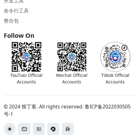
开发工具
命令行工具
整合包
Follow On
TouTiao Official
Wechat Official
Tiktok Official
Accounts
Accounts
Accounts
© 2024 抠丁客. All rights reserved.
鲁ICP备2022030505
号-1
切换主题